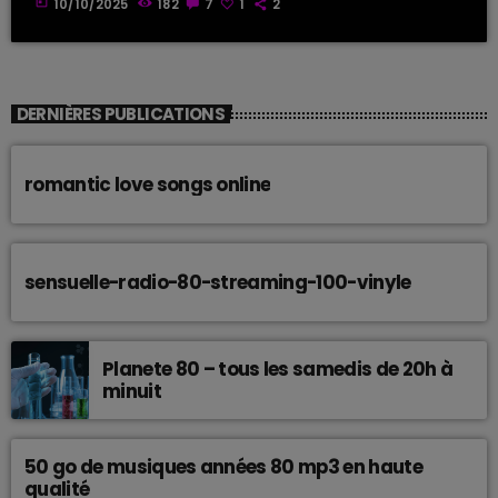
today
10/10/2025
182
7
1
2
DERNIÈRES PUBLICATIONS
romantic love songs online
sensuelle-radio-80-streaming-100-vinyle
Planete 80 – tous les samedis de 20h à
minuit
50 go de musiques années 80 mp3 en haute
qualité