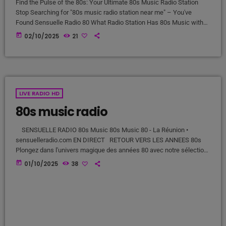
Find the Pulse of the 80s: Your Ultimate 80s Music Radio Station
Stop Searching for "80s music radio station near me" – You've
Found Sensuelle Radio 80 What Radio Station Has 80s Music with
Soul? We Do. Tune in to Sensuelle Radio 80, the iconic Réunion
today
02/10/2025
21
island radio station that is the definitive answer to your search. We
go far beyond the mainstream, offering a carefully curated journey
through the […]
LIVE RADIO HD
80s music radio
SENSUELLE RADIO 80s Music 80s Music 80 - La Réunion •
sensuelleradio.com EN DIRECT RETOUR VERS LES ANNEES 80s
Plongez dans l'univers magique des années 80 avec notre sélection
de hits disco, funk, italo et pop. Depuis La Réunion, nous vous
today
01/10/2025
38
faisons revivre l'âge d'or de la musique dance. DISCO FUNK ITALO
POP Hits Légendaires Les plus grands succès qui ont marqué la
décennie dorée de la […]