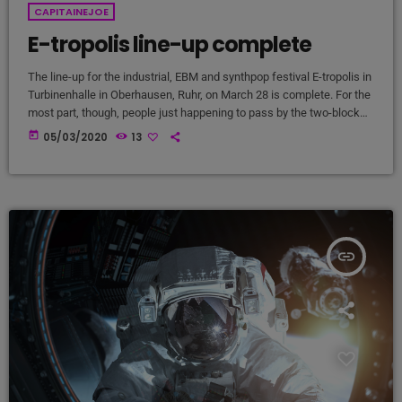
CAPITAINEJOE
E-tropolis line-up complete
The line-up for the industrial, EBM and synthpop festival E-tropolis in
Turbinenhalle in Oberhausen, Ruhr, on March 28 is complete. For the
most part, though, people just happening to pass by the two-block
campus during Public Practice sessions are at the best advantage
today
05/03/2020
13
to enjoy the notes in the air, mixing with the environment. “We
organize it so that several musicians are playing concurrently, in
different areas of the campus,” […]
insert_link