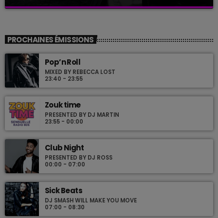
Frequency One
close
Mixed by Dj Monster
PROCHAINES ÉMISSIONS
For every Show page the timetable is auomatically generated
Pop’n Roll
from the schedule, and you can set automatic carousels of
MIXED BY REBECCA LOST
Podcasts, Articles and Charts by simply choosing a category.
23:40 - 23:55
Curabitur id lacus felis. Sed justo mauris, auctor eget tellus nec,
pellentesque varius mauris. Sed eu congue nulla, et tincidunt
justo. Aliquam semper faucibus odio id varius. Suspendisse
Zouk time
varius laoreet sodales.
PRESENTED BY DJ MARTIN
23:55 - 00:00
Club Night
PRESENTED BY DJ ROSS
00:00 - 07:00
Sick Beats
DJ SMASH WILL MAKE YOU MOVE
07:00 - 08:30