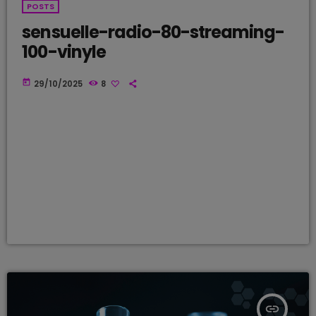
POSTS
sensuelle-radio-80-streaming-
100-vinyle
today
29/10/2025
8
insert_link