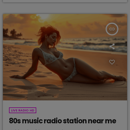
insert_link
LIVE RADIO HD
80s music radio station near me