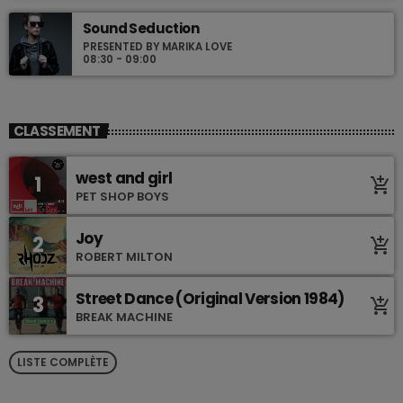
Sound Seduction
PRESENTED BY MARIKA LOVE
08:30 - 09:00
CLASSEMENT
west and girl
1
add_shopping_cart
PET SHOP BOYS
Joy
2
add_shopping_cart
ROBERT MILTON
Street Dance (Original Version 1984)
3
add_shopping_cart
BREAK MACHINE
LISTE COMPLÈTE