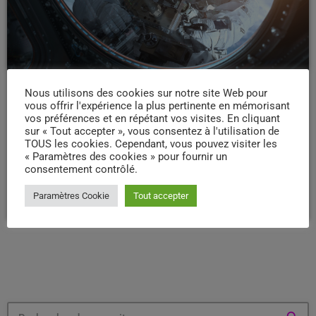
Nous utilisons des cookies sur notre site Web pour
CAPITAINEJOE
vous offrir l'expérience la plus pertinente en mémorisant
The State Of D.C. Hardcore
vos préférences et en répétant vos visites. En cliquant
sur « Tout accepter », vous consentez à l'utilisation de
TOUS les cookies. Cependant, vous pouvez visiter les
At 9 p.m. on a Friday in February, Watson was standing outside of La
« Paramètres des cookies » pour fournir un
Casa, a micro-church and community center — whose main chapel
consentement contrôlé.
is the size of your parents' spacious living room — nestled next to a
tienda in Washington, D.C.'s Mount Pleasant neighborhood. Inside, a
today
03/03/2018
13
Paramètres Cookie
Tout accepter
hardcore punk band called Unknown Threat had just taken the
stage. Of course, there was no actual stage. There was just the floor
[…]