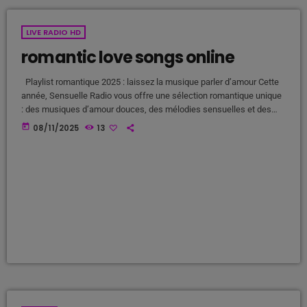
LIVE RADIO HD
romantic love songs online
Playlist romantique 2025 : laissez la musique parler d’amour Cette
année, Sensuelle Radio vous offre une sélection romantique unique
: des musiques d’amour douces, des mélodies sensuelles et des
titres internationaux pour vibrer à deux. Les artistes phares de 2025
today
08/11/2025
13
De Sam Smith à Clara Luciani, découvrez des titres qui célèbrent
l’amour et les émotions. Chaque chanson a été choisie pour son
intensité et sa capacité à créer une […]