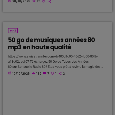
today
28/10/2025
23
way to look at Winter Rockfest, whose latest incarnation occupied a
dozen or so venues in downtown New York City last weekend. In a
decade and a half of steady […]
MP3
50 go de musiques années 80
mp3 en haute qualité
https://www.swisstransfer.com/d/400d1c90-46d2-4c00-80fb-
a13d02cadf07 Téléchargez 50 Go de Tubes des Années
80 sur Sensuelle Radio 80 ! Êtes-vous prêt à revivre la magie des
années 80 ? Sensuelle Radio 80 vous offre une opportunité
today
10/10/2025
182
7
1
2
incroyable : téléchargez 50 Go de tubes emblématiques de cette
décennie légendaire ! Que vous soyez un fan inconditionnel ou que
vous souhaitiez simplement découvrir les classiques, cette
collection est faite pour vous. Pourquoi Choisir Sensuelle Radio 80 ?
Une Sélection Inégalée : Profitez d'une vaste bibliothèque de tubes
des années […]