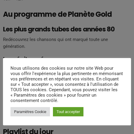
Au programme de Planète Gold
Les plus grands tubes des années 80
Redécouvrez les chansons qui ont marqué toute une
génération.
Les pépites méconnues
Nous utilisons des cookies sur notre site Web pour
Brian déniche pour vous les trésors cachés qui méritent d’être
vous offrir l'expérience la plus pertinente en mémorisant
réécoutés.
vos préférences et en répétant vos visites. En cliquant
sur « Tout accepter », vous consentez à l'utilisation de
Les anecdotes exclusives
TOUS les cookies. Cependant, vous pouvez visiter les
« Paramètres des cookies » pour fournir un
Plongez dans les coulisses de la création des plus grands hits.
consentement contrôlé.
Les classements surprises
Paramètres Cookie
Tout accepter
Découvrez chaque jour un nouveau classement thématique.
Playlist du jour