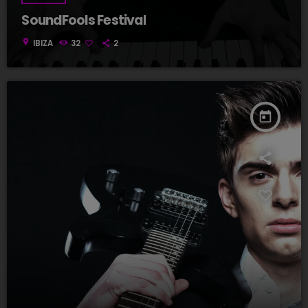
SoundFools Festival
location_on
IBIZA
32
2
today