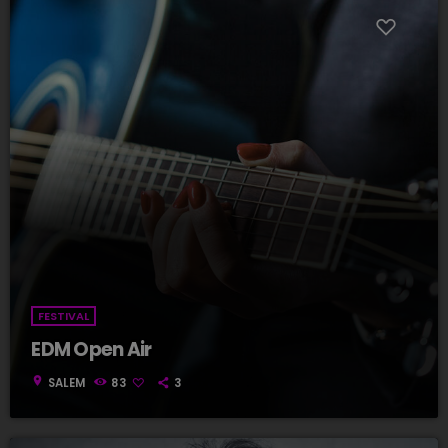
FESTIVAL
EDM Open Air
location_on
SALEM
83
3