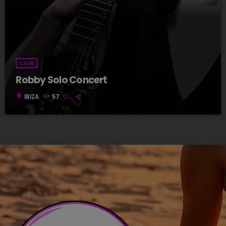
CLUB
Robby Solo Concert
location_on
IBIZA
57