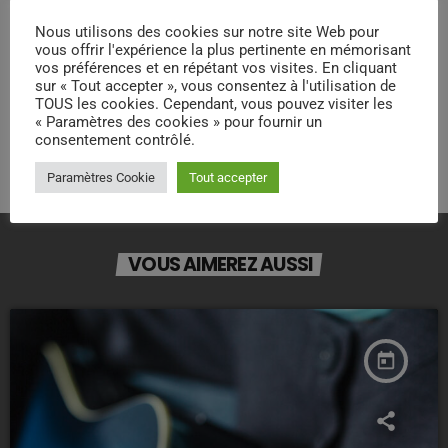
Nous utilisons des cookies sur notre site Web pour
vous offrir l'expérience la plus pertinente en mémorisant
BUY TICKET STORE 2
vos préférences et en répétant vos visites. En cliquant
sur « Tout accepter », vous consentez à l'utilisation de
TOUS les cookies. Cependant, vous pouvez visiter les
BUY TICKET STORE 3
« Paramètres des cookies » pour fournir un
consentement contrôlé.
Paramètres Cookie
Tout accepter
VOUS AIMEREZ AUSSI
today