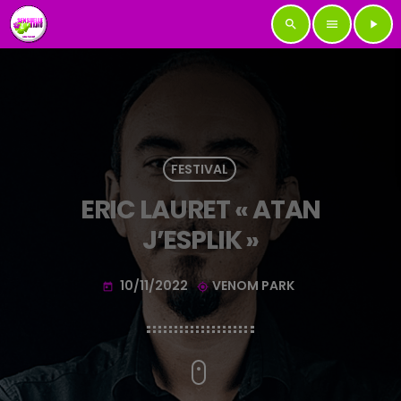
search
menu
play_arrow
FESTIVAL
ERIC LAURET « ATAN
J’ESPLIK »
10/11/2022
VENOM PARK
today
my_location