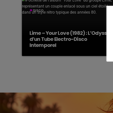
DISCO
label
Lime – Your Love (1982) : L’Odyssée
d’un Tube Electro-Disco
Intemporel