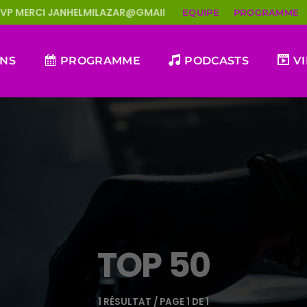
ELMILAZAR@GMAIL.COM
CHE TI KOFE CHÔ
GER
EQUIPE
PROGRAMME
ONS
PROGRAMME
PODCASTS
V
TOP 50
1 RÉSULTAT / PAGE 1 DE 1