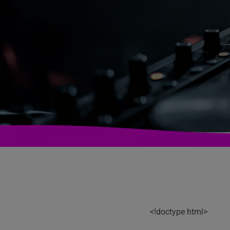
<!doctype html>