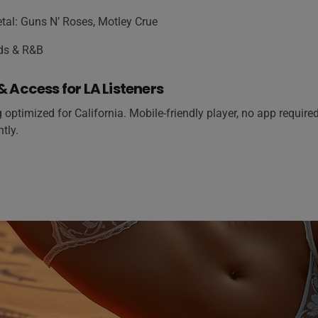
tal: Guns N’ Roses, Motley Crue
ads & R&B
 Access for LA Listeners
 optimized for California. Mobile-friendly player, no app required
tly.