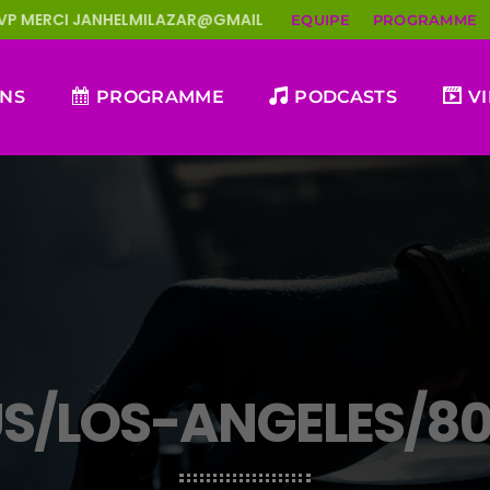
ILAZAR@GMAIL.COM
CHE TI KOFE CHÔ
GERRY
EQUIPE
PROGRAMME
ONS
PROGRAMME
PODCASTS
V
S/LOS-ANGELES/8