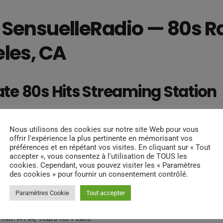
o SensuelleRadio — 80s R
les, CA
ate 80s Hits Streaming Station
ice Beach — get the 80s vibe flowing in L.A. Whether you’re driv
suelleRadio brings you nonstop 80s classics.
Nous utilisons des cookies sur notre site Web pour vous
offrir l'expérience la plus pertinente en mémorisant vos
préférences et en répétant vos visites. En cliquant sur « Tout
accepter », vous consentez à l'utilisation de TOUS les
cookies. Cependant, vous pouvez visiter les « Paramètres
es & Artists in the LA Feed
des cookies » pour fournir un consentement contrôlé.
Paramètres Cookie
Tout accepter
nce, Whitney Houston
th: A-HA, Tears for Fears