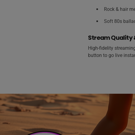
Rock & hair me
Soft 80s ball
Stream Quality &
High-fidelity streaming
button to go live instan