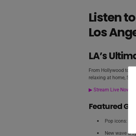
Listen t
Los Ange
LA’s Ultim
From Hollywood to Ven
relaxing at home, Sen
▶︎ Stream Live Now
Featured Genr
Pop icons: Pri
New wave & syn