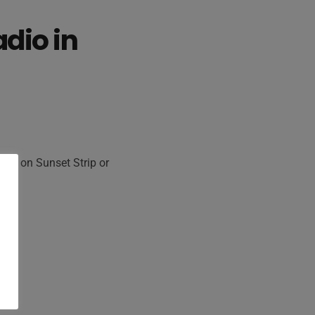
adio in
ing on Sunset Strip or