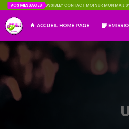
T POSSIBLE? CONTACT MOI SUR MON MAIL SVP MERCI JANHELM
VOS MESSAGES
ACCUEIL HOME PAGE
EMISSI
U