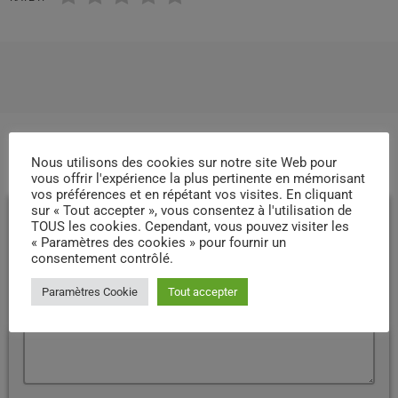
COMMENTAIRES D’ARTICLES (0)
Nous utilisons des cookies sur notre site Web pour
vous offrir l'expérience la plus pertinente en mémorisant
vos préférences et en répétant vos visites. En cliquant
sur « Tout accepter », vous consentez à l'utilisation de
Laisser une réponse
TOUS les cookies. Cependant, vous pouvez visiter les
« Paramètres des cookies » pour fournir un
Votre adresse email ne sera pas publiée. Les champs marqués
consentement contrôlé.
d'un * sont obligatoires
Paramètres Cookie
Tout accepter
COMMENTAIRE*