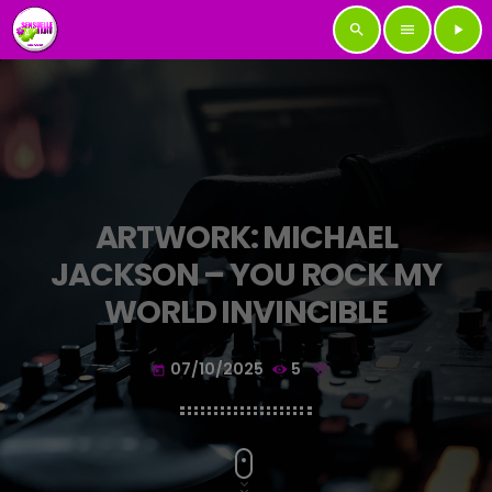
search
menu
play_arrow
ARTWORK: MICHAEL
JACKSON – YOU ROCK MY
WORLD INVINCIBLE
07/10/2025
5
today