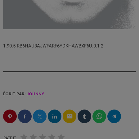
1.90.5-RB6HAU3AJWFARF6YDKHAWBXF6U.0.1-2
ÉCRIT PAR:
JOHNNY
email
RATE IT