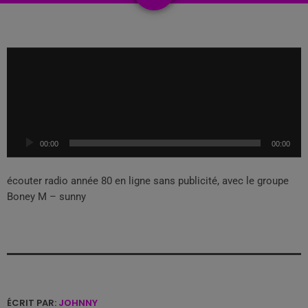
L
e
c
t
e
u
00:00
00:00
r
a
u
écouter radio année 80 en ligne sans publicité, avec le groupe
d
Boney M – sunny
i
o
ÉCRIT PAR:
JOHNNY