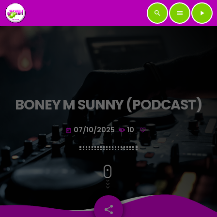
search
menu
play_arrow
BONEY M SUNNY (PODCAST)
07/10/2025
10
today
share
email