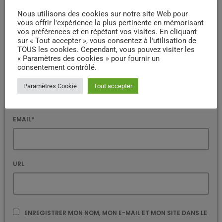
COMMENTAIRE*
Nous utilisons des cookies sur notre site Web pour
vous offrir l'expérience la plus pertinente en mémorisant
vos préférences et en répétant vos visites. En cliquant
sur « Tout accepter », vous consentez à l'utilisation de
TOUS les cookies. Cependant, vous pouvez visiter les
« Paramètres des cookies » pour fournir un
consentement contrôlé.
NOM*
Paramètres Cookie
Tout accepter
EMAIL*
URL
ENREGISTRER MON NOM, MON E-MAIL ET MON SITE DANS LE