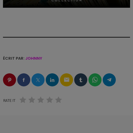
ÉCRIT PAR:
JOHNNY
email
RATE IT