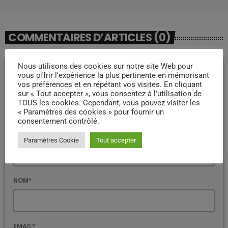
COMMENTAIRES D’ARTICLES (0)
Nous utilisons des cookies sur notre site Web pour
Laisser une réponse
vous offrir l'expérience la plus pertinente en mémorisant
vos préférences et en répétant vos visites. En cliquant
Votre adresse email ne sera pas publiée. Les champs marqués
sur « Tout accepter », vous consentez à l'utilisation de
d'un * sont obligatoires
TOUS les cookies. Cependant, vous pouvez visiter les
« Paramètres des cookies » pour fournir un
COMMENTAIRE*
consentement contrôlé.
Paramètres Cookie
Tout accepter
NOM*
EMAIL*